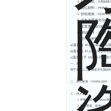
砂轮电机：
3.
0-8000R
固位材料：
4.
PMMA;
砂纸规格：
5.
P240-P6
设备内置抛光功能
6.
配置显微镜
倍可
7.
100
测试软件：进口
8.
CSI
软件分析数据：
9.
直径在
μ
μ
孔
a)
30
m~40
m
直径在
μ
μ
孔
b)
41
m~150
m
直径大于
孔隙的
c)
150 pm
一，用途
用于测试人工牙陶瓷牙孔隙的
二，执行标准：
YY0300-2009
三，技术参数
控制系统：
系
1.
Windows
操作界面：彩色
寸工
2.
15