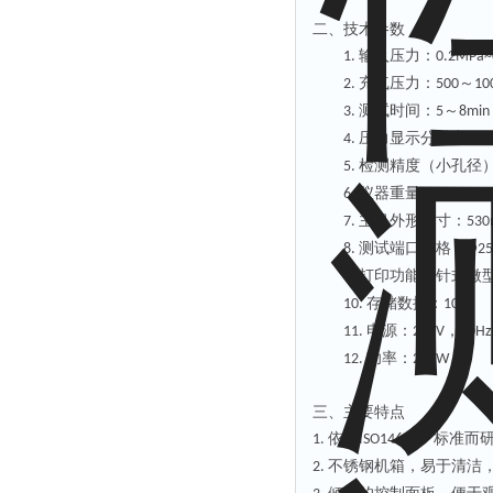
二、技术参数
输入压力：
1.
0.2MPa~
充气压力：
～
2.
500
10
测试时间：
～
3.
5
8min
压力显示分辩率：
4.
0
检测精度（小孔径
5.
仪器重量：
6.
20kg
主机外形尺寸：
7.
53
测试端口规格：
8.
Ф2
打印功能：针式微
9.
存储数据：
组
10.
10
电源：
，
11.
220V
50Hz
功率：
12.
200W
三、主要特点
依据
标准而
1.
ISO14644-7
不锈钢机箱，易于清洁
2.