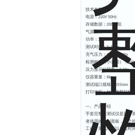
技术参数：
电源：
220V 50Hz
存储数据：
组
20000
气源压力：
0.2MPa
功率：
200W
测试时间：
5~8min
充气压力：
500~2000Pa
检测精度（小孔径）：
300
压力显示分辩率：
0.1Pa
仪器重量：
6kg
测试端口规格：
（
255mm
打印功能：针式微型打印
一、产品介绍
手套完整性测试仪是用于
者使用的控制面板，一个
工作。测试结果以单位时