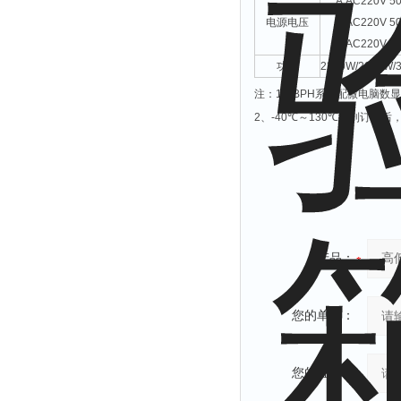
A:AC220V 5
电源电压
B:AC220V 5
C:AC220V 5
功率
2250W/2650W/
注：
1
、
BPH
系列配微电脑数显
2
、
-40℃
～
130℃
接到订单后
产品：
您的单位：
您的姓名：