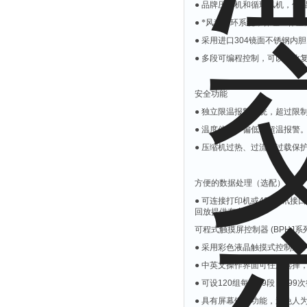
●
品牌压缩机和循环风机，使
●
*风道循环系统，保证工作室
●
采用进口
304
镜面不锈钢内胆
●
多段可编程控制，可以简化
安全功能
●
独立限温报警系统，超过限
●
温度偏高、偏低和超温报警
●
压缩机过热、过流、过载保
方便的数据处理（选配）
●
可连接打印机或
485
通讯接口
回放提供有力保证。
可程式触摸屏控制器
(BPHJ
系
●
采用彩色液晶触摸式控制屏
●
中英文操作界面可任意选择
●
可设
120
组每组
99
段，
999
次
●
具有屏幕锁定功能，避免人