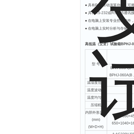
●
具有
P.I.D
自动演算功能，可
●
具有
RS-232
或
RS-485
通讯
●
在电脑上安装专业控制软件
●
在电脑上实时分析与存储数
高低温（交变）试验箱
BPHJ-
型 号
BPH-060A
(
B
BPHJ-060A
(
B
温湿度范围
温度波动度
温度均匀度
压缩机
内胆外形尺寸
400×380×4
(mm)
650×1040×1
(W×D×H)