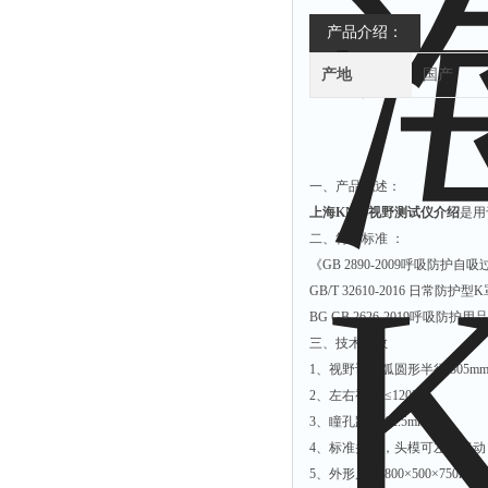
产品介绍：
产地
国产
一、产品概述：
上海KN95视野测试仪介绍
是用
二、符合标准 ：
《GB 2890-2009呼吸防护
GB/T 32610-2016 日常防护
BG GB 2626-2019呼吸防护用品
三、技术参数
1、视野计半弧圆形半径:305m
2、左右视野:≤120°
3、瞳孔距离:62.5mm
4、标准头模，头模可左右移动
5、外形尺寸:800×500×750mm