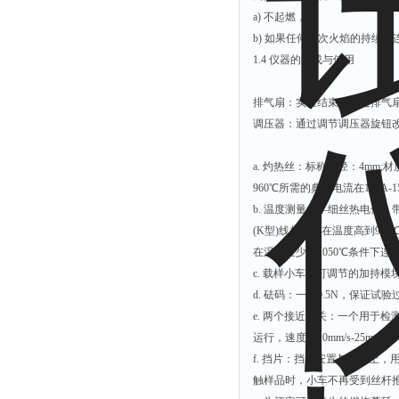
a) 不起燃，或
b) 如果任何一次火焰的持续
1.4 仪器的组成与使用
排气扇：实验结束后通过排气
调压器：通过调节调压器旋钮
a. 灼热丝：标称直径：4mm
960℃所需的典型电流在120A-
b. 温度测量——细丝热电偶：
(K型)线材适合在温度高到9
在温度至少为1050℃条件下
c. 载样小车：可调节的加持
d. 砝码：一边0.5N，保证试
e. 两个接近开关：一个用于
运行，速度由10mm/s-25mm/
f. 挡片：挡片安置与丝杆上
触样品时，小车不再受到丝杆