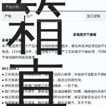
产品介绍：
产地
国产
加工定制
多箱真空干燥箱
多箱真空干燥箱
本产品适用于电子产品生产过程的脱泡，脱水，硬化和洗净处理后的干
电池、LED光电元件、晶振等电子产品生产工艺的真空干燥处理，可同
节省试验时间提高效率。
BPZ-6090-2
● 工作室采用不锈钢板制成，确保产品经久耐用，外箱体可选配全不锈钢S
● 长方形真空室，使有效容积达到大，能充分利用空间。
● 弹性双层钢化玻璃门观察工作室内物体，一目了然。
● 箱门闭合松紧可调节，整体成型的合成硅橡胶门封圈，确保箱内高真
● 独立限温报警系统，超过限制温度即自动中断，保证实验安全运行不发
● 每层箱体可独立加温、独立抽真空、独立注氮气，互不干扰。