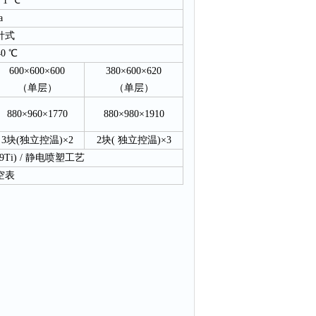
± 1 ℃
a
针式
40 ℃
600×600×600
380×600×620
（单层）
（单层）
880×960×1770
880×980×1910
3块(独立控温)×2
2块( 独立控温)×3
Ni9Ti) / 静电喷塑工艺
空表