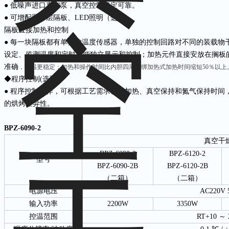
● 低噪声进口真空泵，真空控制稳定可靠。
● 可增配置多层隔板、LED照明（选配）
隔板直接加热和控制
●
每一块隔板都有单独的温度传感器，单独的控制回路对不同的装载物
设定、监测温度和定时都能独立显示和控制；加热元件直接安放在搁板
准确
，控温更稳定；加热和操作时间比内胆四周捆绑加热式加热时间缩短50％以上
◆程序控制(选配)
● 程序控制操作，可根据工艺需求设定加热、真空保持和氮气保持时间
的烘烤差异性。
BPZ-6090-2
真空干
BPZ-6090-2
BPZ-6120-2
型号
BPZ-6090-2B
BPZ-6120-2B
（二箱）
（二箱）
电源电压
AC220V 
输入功率
2200W
3350W
控温范围
RT+10 ～ 