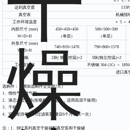
温度分辨率/波动度
0.1 ℃ / 
达到真空度
133P
真空表
机械指
工作环境温度
＋ 5 ～ 
内胆尺寸 (mm)
450×450×450
500×500×500
W×D×H
（单层）
（单层）
外形尺寸 (mm)
740×810×1470
790×860×1570
W×D×H
搁板
2块( 独立控温)×2
3块(独立控温)×2
工作室材料
不锈钢 304 (1Cr ～ 18
真空表
进口真
选购件：（增加选购件交货期7天）
1、惰性气体进气阀
2、液态水过滤器(按规格型号定价，适用高湿干燥用)
3、干燥罐
4、可选配排气油污过滤装置(建议6个月更换一次）
注：1、BPZ系列真空干燥箱配真空泵和干燥罐