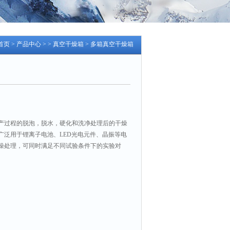
首页
>
产品中心
> >
真空干燥箱
> 多箱真空干燥箱
产过程的脱泡，脱水，硬化和洗净处理后的干燥
广泛用于锂离子电池、LED光电元件、晶振等电
燥处理，可同时满足不同试验条件下的实验对
提高效率。