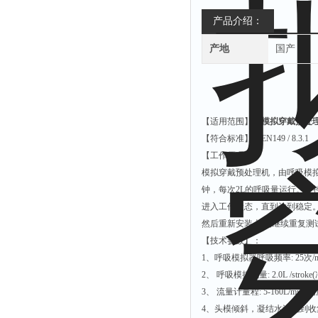
产品介绍：
产地
国产
【适用范围】：
模拟穿戴预处
【符合标准】：EN149 / 8.3.1
【工作原理】：
模拟穿戴预处理机，由呼吸模拟
钟，每次2L的呼吸量运行。可
进入工作状态，直到达到稳定。
然后重新安装上去,继续重复测试
【技术参数】：
1、呼吸模拟器呼吸频率: 25次/mi
2、 呼吸模拟气量: 2.0L /stroke(
3、 流量计量程: 5-160L/min, 精度
4、头模倾斜，凝结水汽流到收