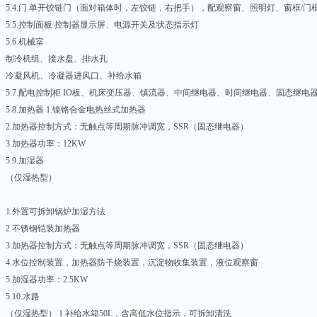
5.4.门 单开铰链门（面对箱体时，左铰链，右把手），配观察窗、照明灯、窗框/门
5.5.控制面板 控制器显示屏、电源开关及状态指示灯
5.6.机械室
制冷机组、接水盘、排水孔
冷凝风机、冷凝器进风口、补给水箱
5.7.配电控制柜 IO板、机床变压器、镇流器、中间继电器、时间继电器、固态继
5.8.加热器 1.镍铬合金电热丝式加热器
2.加热器控制方式：无触点等周期脉冲调宽，SSR（固态继电器）
3.加热器功率：12KW
5.9.加湿器
（仅湿热型）
1.外置可拆卸锅炉加湿方法
2.不锈钢铠装加热器
3.加热器控制方式：无触点等周期脉冲调宽，SSR（固态继电器）
4.水位控制装置，加热器防干烧装置，沉淀物收集装置，液位观察窗
5.加湿器功率：2.5KW
5.10.水路
（仅湿热型） 1.补给水箱50L，含高低水位指示，可拆卸清洗