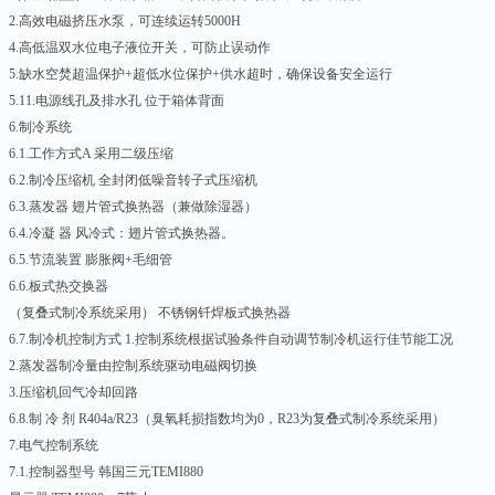
2.高效电磁挤压水泵，可连续运转5000H
4.高低温双水位电子液位开关，可防止误动作
5.缺水空焚超温保护+超低水位保护+供水超时，确保设备安全运行
5.11.电源线孔及排水孔 位于箱体背面
6.制冷系统
6.1.工作方式A 采用二级压缩
6.2.制冷压缩机 全封闭低噪音转子式压缩机
6.3.蒸发器 翅片管式换热器（兼做除湿器）
6.4.冷凝 器 风冷式：翅片管式换热器。
6.5.节流装置 膨胀阀+毛细管
6.6.板式热交换器
（复叠式制冷系统采用） 不锈钢钎焊板式换热器
6.7.制冷机控制方式 1.控制系统根据试验条件自动调节制冷机运行佳节能工况
2.蒸发器制冷量由控制系统驱动电磁阀切换
3.压缩机回气冷却回路
6.8.制 冷 剂 R404a/R23（臭氧耗损指数均为0，R23为复叠式制冷系统采用）
7.电气控制系统
7.1.控制器型号 韩国三元TEMI880