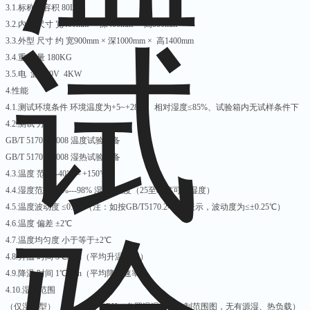
3.1.标称内容积 80L
3.2.内箱 尺寸 宽400mm × 深400mm × 高500mm
3.3.外型 尺寸 约 宽900mm × 深1000mm × 高1400mm
3.4.重 量 180KG
3.5.电 源 220V 4KW
4.性能
4.1.测试环境条件 环境温度为+5~+28℃、相对湿度≤85%、试验箱内无试样条件下
4.2.测试 方法
GB/T 5170.2-2008 温度试验设备
GB/T 5170.5-2008 湿热试验设备
4.3.温度 范围 -40℃～+150℃
4.4.湿度范围 20%---98% 湿度 温度（25至85度可做湿度）
4.5.温度波动度 ≤0.5℃（注：如按GB/T5170.2-1996表示，波动度为≤±0.25℃）
4.6.温度 偏差 ±2℃
4.7.温度均匀度 小于等于±2℃
4.8.升温 时间 3℃/min（平均升温速率）
4.9.降温 时间 1℃/min（平均降温速率）
4.10.湿度范围
（仅湿热型） （20～98）%RH（参照温湿度可控制范围图，无有源湿、热负载）