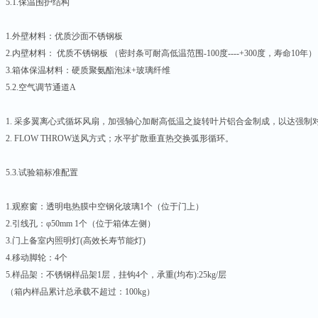
5.1.保温围护结构
1.外壁材料：优质沙面不锈钢板
2.内壁材料： 优质不锈钢板 （密封条可耐高低温范围-100度----+300度，寿命10年）
3.箱体保温材料：硬质聚氨酯泡沫+玻璃纤维
5.2.空气调节通道A
1. 采多翼离心式循坏风扇，加强轴心加耐高低温之旋转叶片铝合金制成，以达强制
2. FLOW THROW送风方式；水平扩散垂直热交换弧形循环。
5.3.试验箱标准配置
1.观察窗：透明电热膜中空钢化玻璃1个（位于门上）
2.引线孔：φ50mm 1个（位于箱体左侧）
3.门上备室内照明灯(高效长寿节能灯)
4.移动脚轮：4个
5.样品架：不锈钢样品架1层，挂钩4个，承重(均布):25kg/层
（箱内样品累计总承载不超过：100kg）